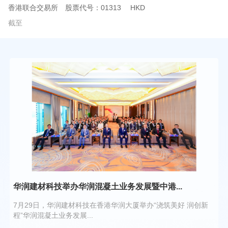
香港联合交易所
股票代号：01313
HKD
截至
华润建材科技举办华润混凝土业务发展暨中港...
华
7月29日，华润建材科技在香港华润大厦举办“浇筑美好 润创新
7月
程”华润混凝土业务发展...
景世