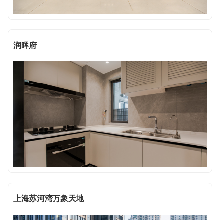
润晖府
上海苏河湾万象天地