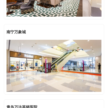
南宁万象城
青岛万达英慈医院