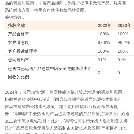
品的研发与应用，丰富产品矩阵，为客户提供多元化产品、服务和
系统解决方案，携手合作伙伴共绘品牌蓝图。
关键绩效：
指标名称
2022年
2023年
产品合格率
100%
100%
客户满意度
97.6%
98.2%
客户投诉处理率
100%
100%
合同履约率
91%
91%
已售或已运送产品总数中因安全与健康理由而
0
0
回收的比例
2024年，公司加快“润丰牌高性能道路硅酸盐水泥”的研发和应用，
协助福建省公路中心制定《耐磨低收缩抗裂道面水泥技术指南》，
推动福建省内公路水泥混凝土路面使用性能和服役寿命显著提
升，“润丰牌”中低热水泥产品也凭借过硬的产品质量持续供应川藏地
区主要干流水电站项目；此外，“高韧性高耐污无机人造石制备关键
技术”“高品质绿色无机型人造石制备关键技术及应用”等项目有力地