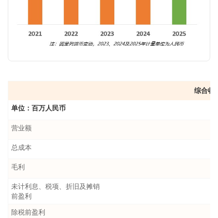
综合收
单位：百万人民币
营业额
总成本
毛利
未计利息、税项、折旧及摊销
前盈利
除税前盈利