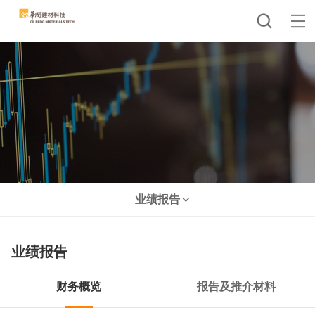
业绩报告
业绩报告
财务概览
报告及推介材料