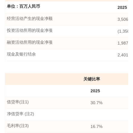
单位：百万人民币
2025
经营活动产生的现金净额
3,506
投资活动所用的现金净项
(1,350)
融资活动所用的现金净项
1,987
现金及银行结余
2,401
关键比率
2025
借贷率(注1)
30.7%
净借贷率 (注2)
毛利率(注3)
16.7%