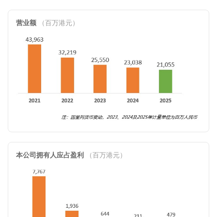
营业额
（百万港元）
本公司拥有人应占盈利
（百万港元）