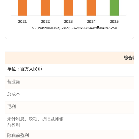
综合收
单位：百万人民币
营业额
总成本
毛利
未计利息、税项、折旧及摊销
前盈利
除税前盈利