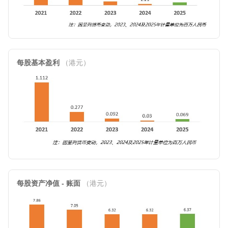
每股基本盈利
（港元）
每股资产净值 - 账面
（港元）