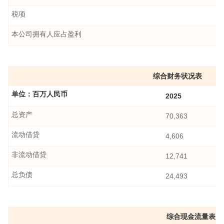
税项
本公司拥有人应占盈利
综合财务状况表
单位：百万人民币
2025
总资产
70,363
流动借贷
4,606
非流动借贷
12,741
总负债
24,493
综合现金流量表