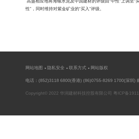
高盛相应地将海螺水泥及中国建材的评级由“中性”上调至“买入
性”，同时维持对紫金矿业的“买入”评级。
网站地图
隐私安全
联系方式
网站版权
电话：(852)3118 6800(香港) (86)0755-8269 1700(深圳) 
Copyright© 2022 华润建材科技控股有限公司
粤ICP备191