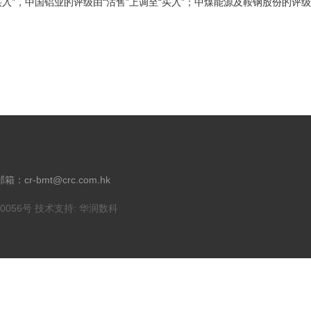
”，中国铝业的评级由“沽售”上调至“买入”；中煤能源及鞍钢股份的评级由
邮箱：cr-bmt@crc.com.hk
10056号
技术支持:
华润数科