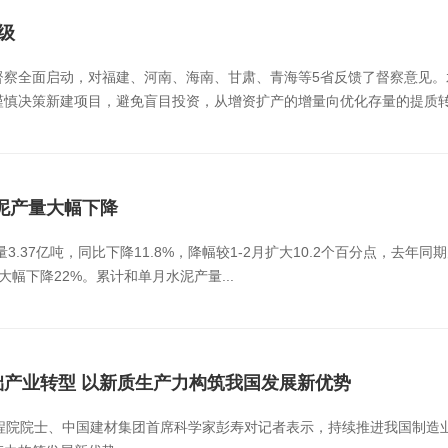
级
督察全面启动，对福建、河南、海南、甘肃、青海等5省反馈了督察意见
慎决策新建项目，避免盲目投资，从增资扩产的增量向优化存量的提质转变
泥产量大幅下降
3.37亿吨，同比下降11.8%，降幅较1-2月扩大10.2个百分点，去年同
大幅下降22%。累计和单月水泥产量...
础产业转型 以新质生产力构筑我国发展新优势
工程院院士、中国建材集团首席科学家彭寿对记者表示，持续推进我国制造