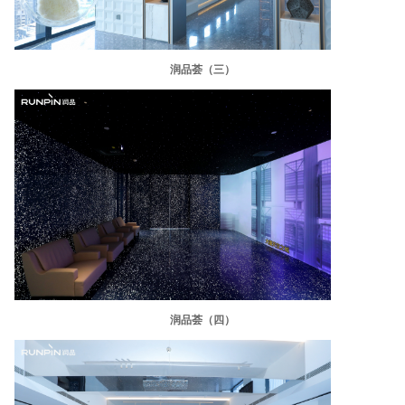
润品荟（三）
润品荟（四）