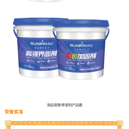
润品背胶/界面剂产品图
荣誉奖项