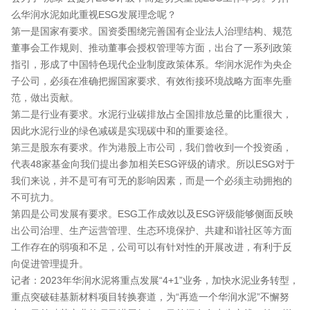
么华润水泥如此重视ESG发展理念呢？
第一是国家有要求。国资委围绕完善国有企业法人治理结构、规范
董事会工作规则、推动董事会授权管理等方面，出台了一系列政策
指引，形成了中国特色现代企业制度政策体系。华润水泥作为央企
子公司，必须在准确把握国家要求、有效衔接环境战略方面率先垂
范，做出贡献。
第二是行业有要求。水泥行业碳排放占全国排放总量的比重很大，
因此水泥行业的绿色减碳是实现碳中和的重要途径。
第三是股东有要求。作为港股上市公司，我们曾收到一个投资函，
代表48家基金向我们提出参加相关ESG评级的请求。所以ESG对于
我们来说，并不是可有可无的影响因素，而是一个必须主动拥抱的
不可抗力。
第四是公司发展有要求。ESG工作成效以及ESG评级能够侧面反映
出公司治理、生产运营管理、生态环境保护、共建和谐社区等方面
工作存在的弱项和不足，公司可以有针对性的开展改进，有利于反
向促进管理提升。
记者：2023年华润水泥将重点发展“4+1”业务，加快水泥业务转型，
重点突破硅基新材料项目转换赛道，为“再造一个华润水泥”不懈努