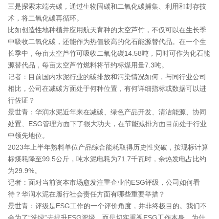
三是探索末端去碳，通过生物固碳和二氧化碳捕集、利用和封存技
术，将二氧化碳再循环。
比如创造性地种植并应用航天育种的太空芦竹，不仅可以在生长季
中吸收二氧化碳，还能作为热值较高的化石能源替代品。在一个生
长季中，每亩太空芦竹可吸收二氧化碳14.58吨，同时可作为化石能
源替代品，每亩太空芦竹燃料将节约标煤用量7.3吨。
记者：目前国内水泥行业的碳排放和污染情况如何，与同行业公司
相比，公司在减碳方面处于何种位置，有何详细指标或数据可以进
行佐证？
景世青：华润水泥近年来在减碳、绿色产品开发、清洁能源、协同
处置、ESG管理方面下了很大功夫，在节能减排方面目前处于行业
中领先地位。
2023年上半年熟料单位产品综合能耗取得历史性突破，按现标计算
标煤耗降至99.5公斤，吨水泥电耗为71.7千瓦时，余热发电占比约
为29.9%。
记者：面对当前资本市场愈发注重企业的ESG评级，公司如何看
待？华润水泥在履行社会责任方面有哪些重要举措？
景世青：评级是ESG工作的一个评价角度，并非终极目的。我们不
会为了“洗绿”去提升ESG评级，而是切实重视ESG工作本身。为什