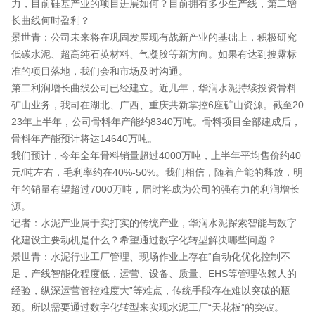
力，目前硅基产业的项目进展如何？目前拥有多少生产线，第二增
长曲线何时盈利？
景世青：公司未来将在巩固发展现有战新产业的基础上，积极研究
低碳水泥、超高纯石英材料、气凝胶等新方向。如果有达到披露标
准的项目落地，我们会和市场及时沟通。
第二利润增长曲线公司已经建立。近几年，华润水泥持续投资骨料
矿山业务，我司在湖北、广西、重庆共新掌控6座矿山资源。截至20
23年上半年，公司骨料年产能约8340万吨。骨料项目全部建成后，
骨料年产能预计将达14640万吨。
我们预计，今年全年骨料销量超过4000万吨，上半年平均售价约40
元/吨左右，毛利率约在40%-50%。我们相信，随着产能的释放，明
年的销量有望超过7000万吨，届时将成为公司的强有力的利润增长
源。
记者：水泥产业属于实打实的传统产业，华润水泥探索智能与数字
化建设主要动机是什么？希望通过数字化转型解决哪些问题？
景世青：水泥行业工厂管理、现场作业上存在“自动化优化控制不
足，产线智能化程度低，运营、设备、质量、EHS等管理依赖人的
经验，纵深运营管控难度大”等难点，传统手段存在难以突破的瓶
颈。所以需要通过数字化转型来实现水泥工厂“天花板”的突破。