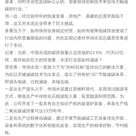
显著，同时水泥也是国际公认的、需要很强创新技术来实现大幅减
碳的行业。”
另一边，经过前些年的快速发展，房地产、基建的总需求面临下
滑，这又对水泥企业带来了巨大挑战。
多重压力下，如何保持自身稳定经营，如何有效降低碳排放便成了
行业内所普遍面临的问题，对此近期记者对华润水泥总裁景世青进
行了专访。
记者：当前，中国水泥的碳排放量占总排放的13.5%，约为12亿
吨，面对如此巨大的排放量，水泥行业该如何减碳？
景世青：华润水泥一直致力于为“3060目标”提供自己的解决方案，
为此以关键减碳技术为出发点，提出了特有的“3C”节能减碳体系，
即源头低碳、过程减碳、末端去碳。
一是从生产源头入手，华润水泥通过原燃料替代、采用清洁能源等
方式，降低生产中传统化石能源投入量，拓宽能源利用范围。为
此，公司开发了一套具有自主知识产权的旋迴炉装备，单条生产线
二氧化碳减排量可达13万吨/年。
二是在生产过程推动减碳，通过开展节能减碳工艺设备优化升级，
设备和系统的数字化和智能化改造，实现生产的精准控制，节约能
耗。