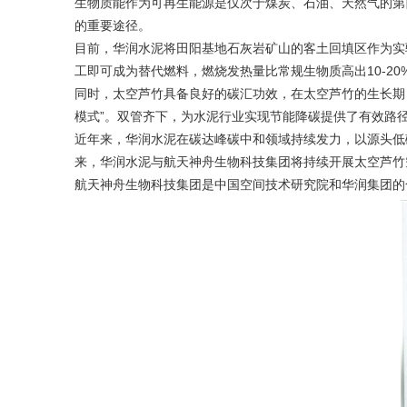
生物质能作为可再生能源是仅次于煤炭、石油、天然气的第
的重要途径。
目前，华润水泥将田阳基地石灰岩矿山的客土回填区作为实
工即可成为替代燃料，燃烧发热量比常规生物质高出10-2
同时，太空芦竹具备良好的碳汇功效，在太空芦竹的生长期，每
模式”。双管齐下，为水泥行业实现节能降碳提供了有效路
近年来，华润水泥在碳达峰碳中和领域持续发力，以源头低碳
来，华润水泥与航天神舟生物科技集团将持续开展太空芦竹
航天神舟生物科技集团是中国空间技术研究院和华润集团的