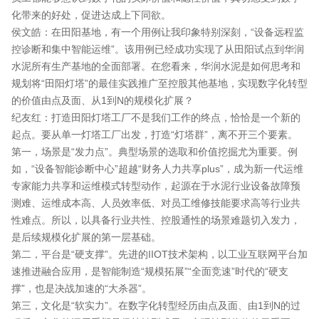
化带来的好处，促进达成上下同欲。
侯文皓：在田阳基地，有一个用例让我印象特别深刻，“设备远程监
控诊断和集中智能运维”。该用例已经成功实现了从田阳试点到华润
水泥所有生产基地的全面部署。在您看来，华润水泥是如何思考和
规划将“田阳灯塔”的最佳实践推广至控股其他基地，实现数字化转型
的价值由点及面、从1到N的规模化扩展？
纪友红：打造田阳灯塔工厂不是我们工作的终点，恰恰是一个新的
起点。要从单一灯塔工厂出发，打造“灯塔群”，离不开三个要素。
第一，场景是“发力点”。典型场景的选取和价值挖掘尤为重要。例
如，“设备智能诊断中心”超越“财务人力共享plus”，成为新一代运维
专家能力共享和运维模式转型动作，起源在于水泥行业设备故障预
测难、运维成本高、人员效率低、对员工维修技能要求高等行业共
性难点。所以，以具备行业共性、控股通性的场景难题切入发力，
是后续规模化扩展的第一层基础。
第二，平台是“硬支撑”。先进的IIOT技术架构，以工业互联网平台加
速推进融合应用，是智能制造“规模拓展”“全面竞速”时代的“硬支
撑”，也是决战加速的“大杀器”。
第三，文化是“软实力”。在数字化转型经历由点及面、由1到N的过