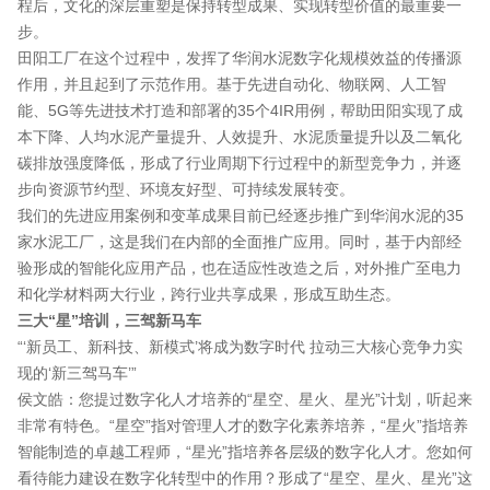
程后，文化的深层重塑是保持转型成果、实现转型价值的最重要一
步。
田阳工厂在这个过程中，发挥了华润水泥数字化规模效益的传播源
作用，并且起到了示范作用。基于先进自动化、物联网、人工智
能、5G等先进技术打造和部署的35个4IR用例，帮助田阳实现了成
本下降、人均水泥产量提升、人效提升、水泥质量提升以及二氧化
碳排放强度降低，形成了行业周期下行过程中的新型竞争力，并逐
步向资源节约型、环境友好型、可持续发展转变。
我们的先进应用案例和变革成果目前已经逐步推广到华润水泥的35
家水泥工厂，这是我们在内部的全面推广应用。同时，基于内部经
验形成的智能化应用产品，也在适应性改造之后，对外推广至电力
和化学材料两大行业，跨行业共享成果，形成互助生态。
三大“星”培训，三驾新马车
“‘新员工、新科技、新模式’将成为数字时代 拉动三大核心竞争力实
现的‘新三驾马车’”
侯文皓：您提过数字化人才培养的“星空、星火、星光”计划，听起来
非常有特色。“星空”指对管理人才的数字化素养培养，“星火”指培养
智能制造的卓越工程师，“星光”指培养各层级的数字化人才。您如何
看待能力建设在数字化转型中的作用？形成了“星空、星火、星光”这