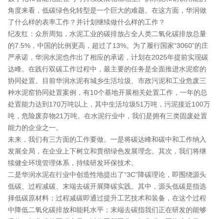
角度来看，低碳绿色化转型是一个巨大的难题。在这方面，华润做
了什么样的表率工作？并计划继续做什么样的工作？
纪友红：众所周知，水泥工业的碳排放占全人类二氧化碳排放总量
的7.5%，中国的比例更高，超过了13%。为了履行国家“3060”的庄
严承诺，华润水泥也作出了相应的承诺，计划在2025年提前实现碳
达峰。在践行双碳工作过程中，最主要的任务是全面推进水泥窑的
协同处置。目前华润水泥有城乡生活垃圾、市政污泥和工业危废三
种水泥窑协同处置案例，有10个基地开展相关处置工作，一年的总
处置能力达到170万吨以上，其中生活垃圾51万吨，污泥接近100万
吨，危险废弃物21万吨。在水泥行业中，我们是拥有三类固废处置
能力的企业之一。
未来，我们有三方面的工作要做。一是将碳达峰和碳中和工作纳入
发展全局，在企业上下树立和贯彻绿色发展理念。其次，我们将继
续健全环境管理体系，持续研发环保技术。
二是华润水泥在行业中创造性地提出了“3C”降碳理论，即围绕源头
低碳、过程减碳、末端去碳开展降碳实践。其中，源头低碳是指选
择低碳原材料；过程减碳即通过提升工艺技术和装备，在这个过程
中降低二氧化碳排放和能耗水平；末端去碳指我们正在研发的能够