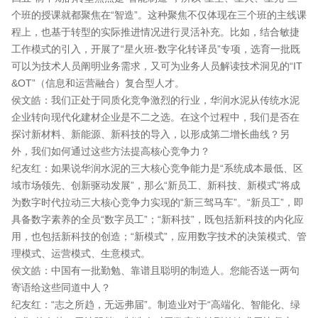
个班的授课就都聚焦在“智造”。这种聚焦不仅体现在三个班的主线课
程上，也基于转型的实际推进情况进行灵活补充。比如，结合敏捷
工作模式的引入，开展了“星火班-数字化转译员”专项，选育一批既
可以为技术人员阐明业务需求，又可为业务人员解读技术洞见的“IT
&OT”（信息和运营融合）复合型人才。
侯文皓：我们正处于同质化竞争激烈的行业，华润水泥从传统水泥
企业转向现代化建材企业是不二之选。在这个过程中，我们是否在
探讨新材料、新能源、新科技的导入，以形成第二增长曲线？另
外，我们如何通过这些方法提高核心竞争力？
纪友红：如果说华润水泥的三大核心竞争能力是“系统成本最低、区
域市场领先、创新驱动发展”，那么“新员工、新科技、新模式”将成
为数字时代拉动三大核心竞争力实现的“新三驾马车”。“新员工”，即
具备数字素养的全员“数字员工”；“新科技”，既包括新科技的内化应
用，也包括新科技的创造；“新模式”，应用数字技术的决策模式、管
理模式、运营模式、生意模式。
侯文皓：中国有一批勤勉、靠谱且聪明的制造人。您能否送一两句
寄语给这些同道中人？
纪友红：“志之所趋，无远弗届”。制造业对于“高端化、智能化、绿