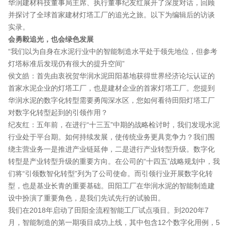
华润建材科技董事局主席、执行董事纪友红展开了深度对话，回顾
并探讨了全球首家建材灯塔工厂的追光之旅。以下为编辑后的访谈
实录。
会勇毅追光，也会绿色发展
“我们以为自身在水泥行业中的智能制造水平处于领先地位，但参考
灯塔标准后发现仍有很大的提升空间”
侯文皓：首先由衷祝贺华润水泥田阳基地获得世界经济论坛认证的
首家水泥企业的灯塔工厂，也是建材企业的首家灯塔工厂。您提到
华润水泥的数字化转型需要勇闯深水区，您如何看待田阳灯塔工厂
对数字化转型起到的引领作用？
纪友红：五年前，在进行“十三五”中期的战略检讨时，我们发现水泥
行业处于平台期。如何持续发展，使传统业务更具竞争力？我们围
绕主营业务一是推进产业链延伸，二是进行产业转型升级。数字化
转型是产业转型升级的重要方向。在公司的“十四五”战略规划中，我
们将“引领数智化转型”列为了公司使命。而引领行业开展数字化转
型，也是基业长青的重要基础。田阳工厂在华润水泥的智能制造建
设中扮演了重要角色，是我们先试先行的试验田。
我们在2018年启动了田阳全流程智能工厂试点项目。到2020年7
月，智能制造的第一期项目成功上线，其中包含12个数字化用例，5