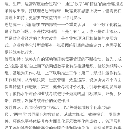
理、生产、运营深度融合过程中，通过“数字”与“精益”的融合碰撞逐
渐释放出来。打破理念思维障碍，既需要在思想上统一，也需要在
管理上加持，更需要在效益结果上得到展示。
思想统一：我们需要在内部统一一个重要认识——企业数字化转型
是个战略问题，不是技术问题，不是可有可无，也不是锦上添花，
而是对企业经营的全方位改善，是企业实现追赶和超越的发展方
式。企业数字化转型需要有一张蓝图绘到底的战略定力，也需要长
期的战略执行力。
管理加持：战略方向的驱动和落实需要管理的不断推动。首先，成
立“控股-基地”自上而下的两级数字化转型推进组织，控股为领导小
组，基地为工作小组，上下联动推进工作；第二，形成并运作转型
工作机制，从专项决策、进度管理、效益追踪、资源协调四个方面
保障转型工作进展；第三，健全考核评价机制，引导长短期发展导
向；依托水平评价和业绩考核进行长短期转型目标跟踪、评价、反
馈、调整，发挥考核评价的促进作用。
效益展示：以“经济效益”为标尺，以“关键领域数字化率”为表
尺，“两把尺”共同量化智数价值。从成本降低、效率提升、质量改
善、环保水平整体提升多方面量化展示数字化的成效，让管理层和
员工都能够意识到数字化的实际价值和隐性价值，真切感受到数字