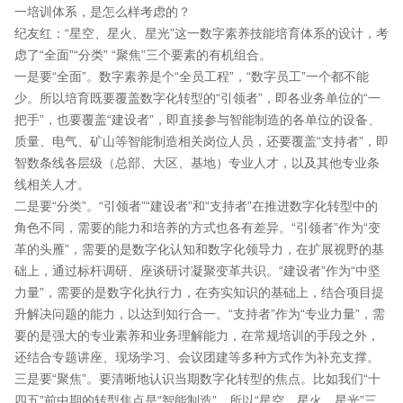
一培训体系，是怎么样考虑的？
纪友红：“星空、星火、星光”这一数字素养技能培育体系的设计，考
虑了“全面”“分类” “聚焦”三个要素的有机组合。
一是要“全面”。数字素养是个“全员工程”，“数字员工”一个都不能
少。所以培育既要覆盖数字化转型的“引领者”，即各业务单位的“一
把手”，也要覆盖“建设者”，即直接参与智能制造的各单位的设备、
质量、电气、矿山等智能制造相关岗位人员，还要覆盖“支持者”，即
智数条线各层级（总部、大区、基地）专业人才，以及其他专业条
线相关人才。
二是要“分类”。“引领者”“建设者”和“支持者”在推进数字化转型中的
角色不同，需要的能力和培养的方式也各有差异。“引领者”作为“变
革的头雁”，需要的是数字化认知和数字化领导力，在扩展视野的基
础上，通过标杆调研、座谈研讨凝聚变革共识。“建设者”作为“中坚
力量”，需要的是数字化执行力，在夯实知识的基础上，结合项目提
升解决问题的能力，以达到知行合一。“支持者”作为“专业力量”，需
要的是强大的专业素养和业务理解能力，在常规培训的手段之外，
还结合专题讲座、现场学习、会议团建等多种方式作为补充支撑。
三是要“聚焦”。要清晰地认识当期数字化转型的焦点。比如我们“十
四五”前中期的转型焦点是“智能制造”，所以“星空、星火、星光”三