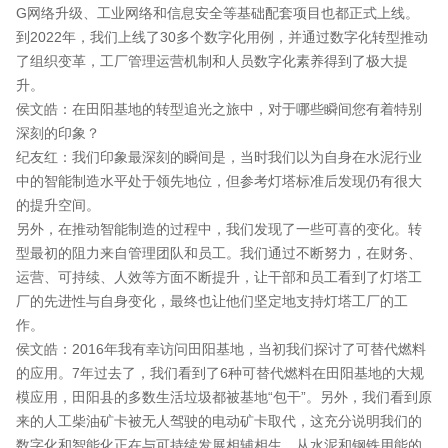
G网络升级、工业网络和信息安全等基础配套项目也都正式上线。
到2022年，我们上线了30多个数字化用例，并通过数字化转型推动
了组织变革，工厂管理运营机制和人员数字化素养得到了极大提
升。
侯文皓：在田阳基地的转型追光之旅中，对于哪些瞬间您有着特别
深刻的印象？
纪友红：我们印象最深刻的瞬间是，当时我们以为自身在水泥行业
中的智能制造水平处于领先地位，但参考灯塔标准后发现仍有很大
的提升空间。
另外，在推动智能制造的过程中，我们发现了一些可喜的变化。转
型最初的阻力来自管理团队和员工。我们通过不断努力，在财务、
运营、可持续、人效等方面不断提升，让干部和员工看到了灯塔工
厂的先进性与自身变化，最终也让他们坚定地支持灯塔工厂的工
作。
侯文皓：2016年我有幸访问田阳基地，当初我们探讨了可替代燃料
的应用。7年过去了，我们看到了6种可替代燃料在田阳基地的大规
模应用，田阳县的多数生活垃圾都被基地“包干”。另外，我们看到原
来的人工柴油矿卡被无人驾驶的电动矿卡取代，这充分说明我们的
数字化和智能化正在与可持续发展相辅相生。从水泥和钢铁用能的