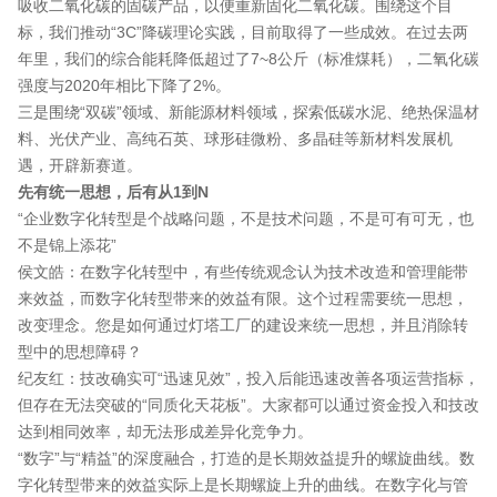
吸收二氧化碳的固碳产品，以便重新固化二氧化碳。围绕这个目
标，我们推动“3C”降碳理论实践，目前取得了一些成效。在过去两
年里，我们的综合能耗降低超过了7~8公斤（标准煤耗），二氧化碳
强度与2020年相比下降了2%。
三是围绕“双碳”领域、新能源材料领域，探索低碳水泥、绝热保温材
料、光伏产业、高纯石英、球形硅微粉、多晶硅等新材料发展机
遇，开辟新赛道。
先有统一思想，后有从1到N
“企业数字化转型是个战略问题，不是技术问题，不是可有可无，也
不是锦上添花”
侯文皓：在数字化转型中，有些传统观念认为技术改造和管理能带
来效益，而数字化转型带来的效益有限。这个过程需要统一思想，
改变理念。您是如何通过灯塔工厂的建设来统一思想，并且消除转
型中的思想障碍？
纪友红：技改确实可“迅速见效”，投入后能迅速改善各项运营指标，
但存在无法突破的“同质化天花板”。大家都可以通过资金投入和技改
达到相同效率，却无法形成差异化竞争力。
“数字”与“精益”的深度融合，打造的是长期效益提升的螺旋曲线。数
字化转型带来的效益实际上是长期螺旋上升的曲线。在数字化与管