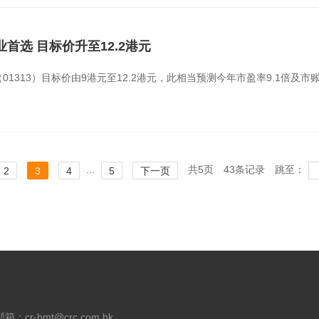
首选 目标价升至12.2港元
1313）目标价由9港元至12.2港元，此相当预测今年市盈率9.1倍及
...
共5页
43条记录
跳至：
2
3
4
5
下一页
邮箱：cr-bmt@crc.com.hk