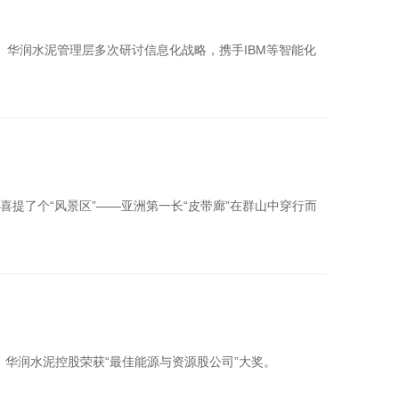
。华润水泥管理层多次研讨信息化战略，携手IBM等智能化
提了个“风景区”——亚洲第一长“皮带廊”在群山中穿行而
，华润水泥控股荣获“最佳能源与资源股公司”大奖。