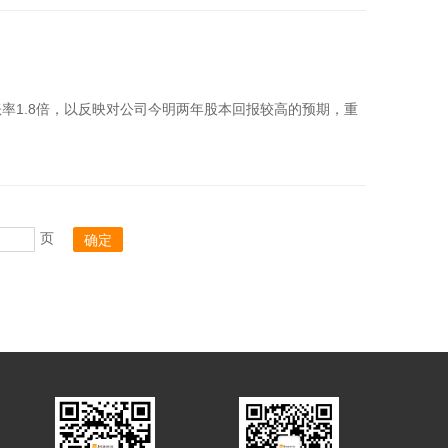
市账率1.8倍，以反映对公司今明两年股本回报较高的预期，重
页
确定