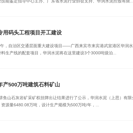
技能鉴定指导中心主办、广东省水泥行业协会支持、华润水泥控股有限..
专用码头工程项目开工建设
8日上午，自治区交通层面重大建设项目——广西来宾市来宾港武宣港区华
生产线的配套项目，华润水泥将在这里建设3个3000吨级泊...
产500万吨建筑石料矿山
思县讲鱼山石灰岩矿采矿权挂牌出让结果进行了公示，华润水泥（上思）有
源量6480.08万吨，设计生产规模为500万吨/年，...