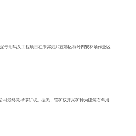
.
润水泥专用码头工程项目在来宾港武宣港区桐岭四安林场作业区
限公司最终竞得该矿权。据悉，该矿权开采矿种为建筑石料用